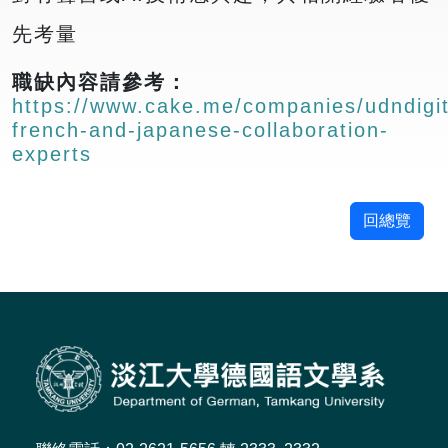
先考量
職缺內容請參考：
https://www.cake.me/companies/udndigit
french-and-japanese-collaboration-
experts
回總覽