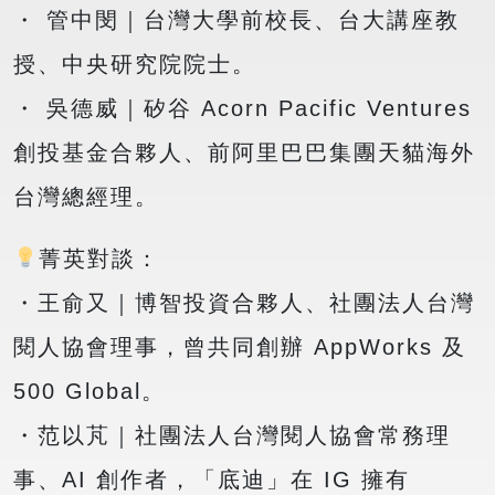
・ 管中閔｜台灣大學前校長、台大講座教
授、中央研究院院士。
・ 吳德威｜矽谷 Acorn Pacific Ventures
創投基金合夥人、前阿里巴巴集團天貓海外
台灣總經理。
菁英對談：
・王俞又｜博智投資合夥人、社團法人台灣
閱人協會理事，曾共同創辦 AppWorks 及
500 Global。
・范以芃｜社團法人台灣閱人協會常務理
事、AI 創作者，「底迪」在 IG 擁有