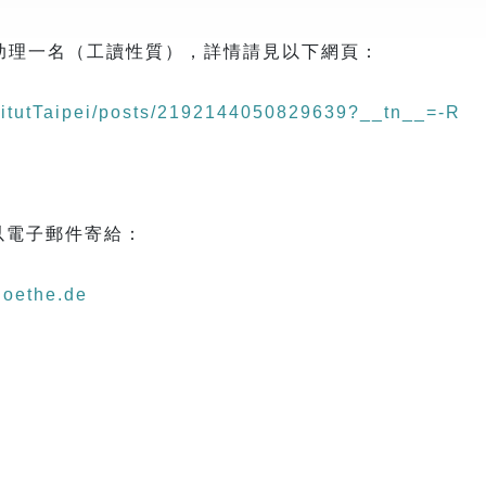
助理一名（工讀性質），詳情請見以下網頁：
titutTaipei/posts/2192144050829639?__tn__=-R
，以電子郵件寄給：
goethe.de