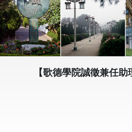
【歌德學院誠徵兼任助