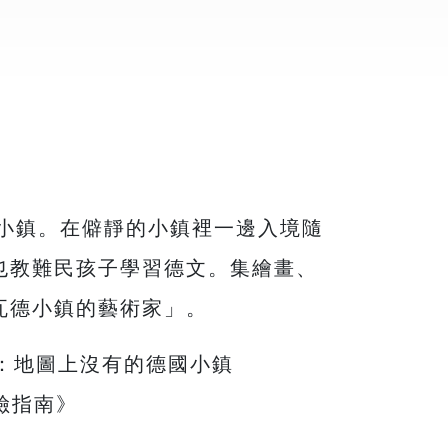
森林小鎮。在僻靜的小鎮裡一邊入境隨
也教難民孩子學習德文。集繪畫、
瓦德小鎮的藝術家」。
：地圖上沒有的德國小鎮
險指南》