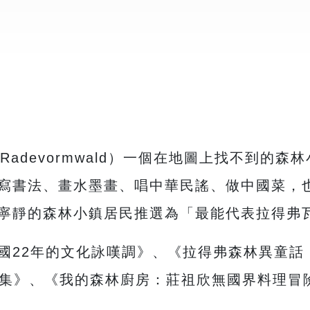
Radevormwald）一個在地圖上找不到的
寫書法、畫水墨畫、唱中華民謠、做中國菜，
寧靜的森林小鎮居民推選為「最能代表拉得弗
國22年的文化詠嘆調》、《拉得弗森林異童話
篇故事集》、《我的森林廚房：莊祖欣無國界料理冒