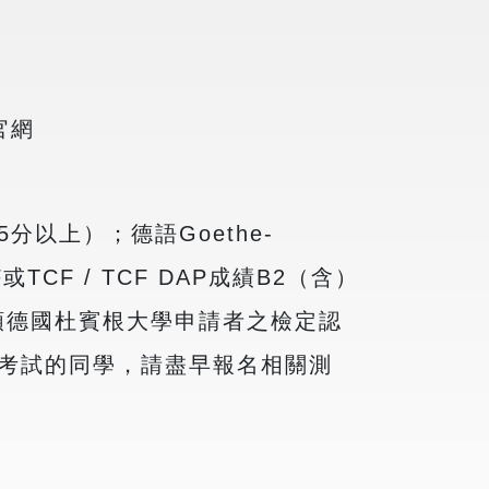
官網
5分以上）；德語Goethe-
或TCF / TCF DAP成績B2（含）
類德國杜賓根大學申請者之檢定認
mo/?。尚未考試的同學，請盡早報名相關測