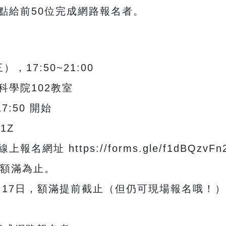
點給前50位完成網路報名者。
，17:50~21:00
學院102教室
:50 開始
n1Z
 https://forms.gle/f1dBQzvFn2
，額滿為止。
月17日，額滿提前截止（但仍可現場報名哦！）