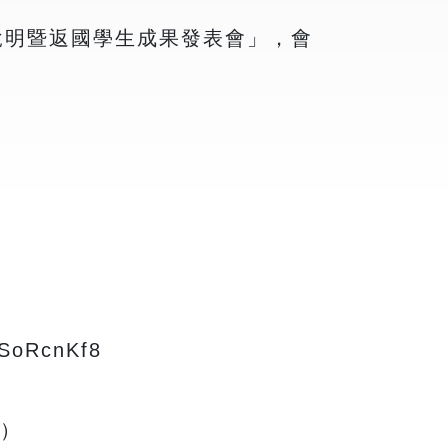
說明暨返國學生成果發表會」，會
oRcnKf8
！）