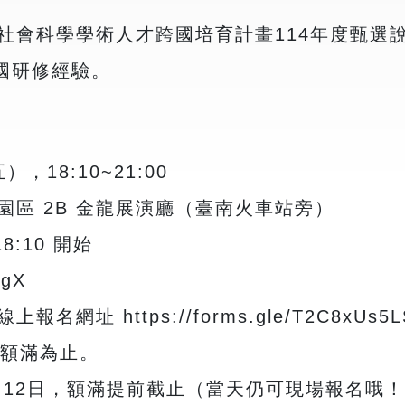
社會科學學術人才跨國培育計畫114年度甄選
國研修經驗。
，18:10~21:00
區 2B 金龍展演廳（臺南火車站旁）
:10 開始
DgX
 https://forms.gle/T2C8xUs5LS
，額滿為止。
月12日，額滿提前截止（當天仍可現場報名哦