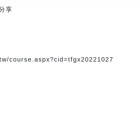
分享
tw/course.aspx?cid=tfgx20221027