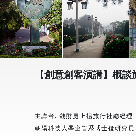
【創意創客演講】概談
主講者: 魏財勇上揚旅行社總經理
朝陽科技大學企管系博士後研究員