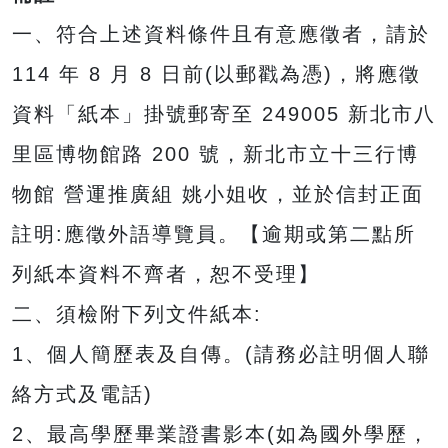
一、符合上述資料條件且有意應徵者，請於
114 年 8 月 8 日前(以郵戳為憑)，將應徵
資料「紙本」掛號郵寄至 249005 新北市八
里區博物館路 200 號，新北市立十三行博
物館 營運推廣組 姚小姐收，並於信封正面
註明:應徵外語導覽員。【逾期或第二點所
列紙本資料不齊者，恕不受理】
二、須檢附下列文件紙本:
1、個人簡歷表及自傳。(請務必註明個人聯
絡方式及電話)
2、最高學歷畢業證書影本(如為國外學歷，