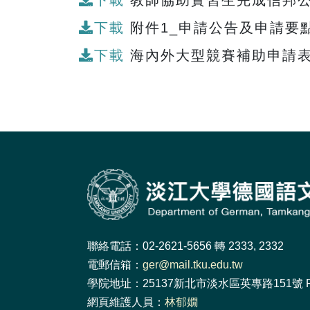
下載
教師協助實習生完成信邦公
下載
附件1_申請公告及申請要點.
下載
海內外大型競賽補助申請表.
聯絡電話：02-2621-5656 轉 2333, 2332
電郵信箱：
ger@mail.tku.edu.tw
學院地址：25137新北市淡水區英專路151號 F
網頁維護人員：
林郁嫺