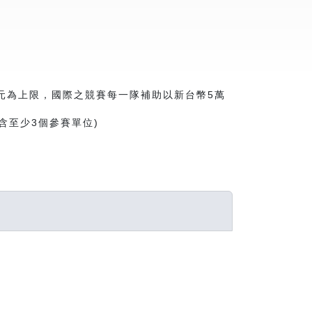
元為上限，國際之競賽每一隊補助以新台幣5萬
含至少3個參賽單位)