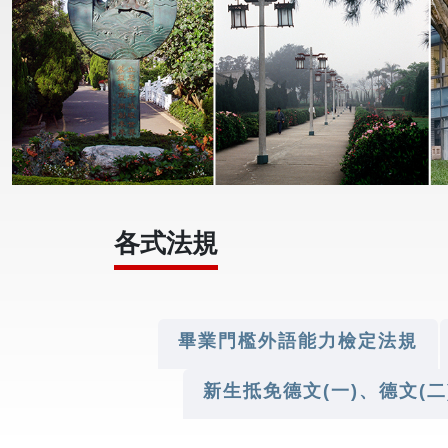
各式法規
畢業門檻外語能力檢定法規
新生抵免德文(一)、德文(二