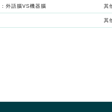
展：外語腦VS機器腦
其
其